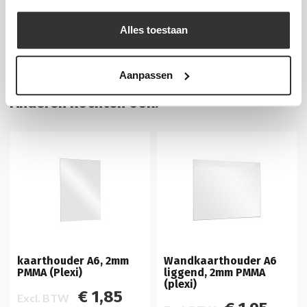
Extra informatie
Alles toestaan
Levertijd
1-3 werkdagen
Aanpassen
Anderen kochten ook:
kaarthouder A6, 2mm
Wandkaarthouder A6
PMMA (Plexi)
liggend, 2mm PMMA
(plexi)
€ 1,85
Excl. BTW