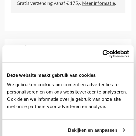
Gratis verzending vanaf € 175,-.
Meer informatie
.
Details
Papierformaat:
A6
Afmeting:
148,5 x 105 x 4 mm (BxHxD)
Deze website maakt gebruik van cookies
Materiaal:
2 mm PMMA (plexi)
We gebruiken cookies om content en advertenties te
personaliseren en om ons websiteverkeer te analyseren.
Afwerking:
Gepolijst
Ook delen we informatie over je gebruik van onze site
met onze partners voor adverteren en analyse.
Bedrukking:
Op aanvraag
Artikelnummer:
KHA6LI
Bekijken en aanpassen