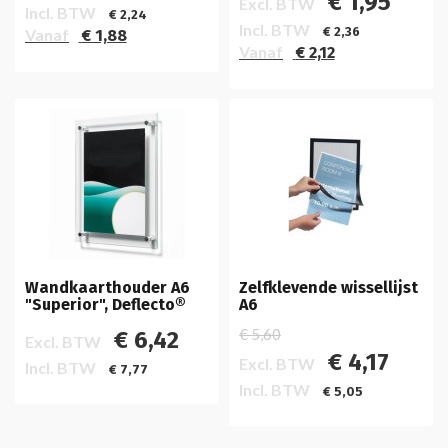
€ 1,95
Excl. BTW
Incl. BTW
€ 2,24
Incl. BTW
€ 2,36
Vanaf
€ 1,88
Vanaf
€ 2,12
Wandkaarthouder A6
Zelfklevende wissellijst
"Superior", Deflecto®
A6
€ 5,60
€ 6,42
Excl. BTW
€ 4,17
Excl. BTW
Incl. BTW
€ 7,77
Incl. BTW
€ 5,05