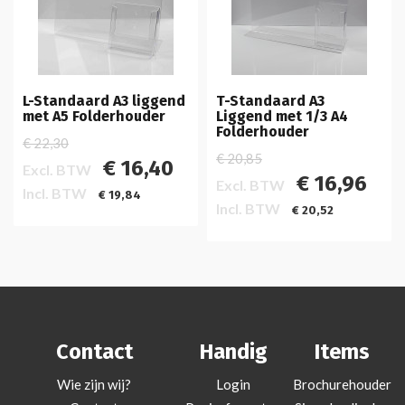
L-Standaard A3 liggend
T-Standaard A3
met A5 Folderhouder
Liggend met 1/3 A4
Folderhouder
€ 22,30
€ 20,85
€ 16,40
Excl. BTW
€ 16,96
Excl. BTW
Incl. BTW
€ 19,84
Incl. BTW
€ 20,52
Contact
Handig
Items
Wie zijn wij?
Login
Brochurehouder