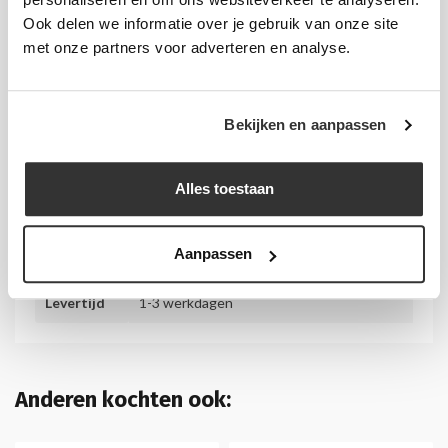
Ook delen we informatie over je gebruik van onze site
Materiaal:
Acrylaat 3 mm
met onze partners voor adverteren en analyse.
Afwerking:
Gepolijst
Bedrukking:
Mogelijk
Bekijken en aanpassen
Offerteaanvraag:
Vanaf 50 stuks
Alles toestaan
Artikelnummer:
LSA3LFH1/3A4
Aanpassen
Extra informatie
Levertijd
1-3 werkdagen
Anderen kochten ook: