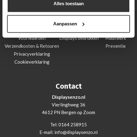
Alles toestaan
Contact
Handig
Items
Wie zijn wij?
Login
Brochurehouder
Aanpassen
Contact
Papierformaten
Sieradendisplay
Voorwaarden
Displays bedrukken
Maatwerk
Verzendkosten & Retouren
Preventie
Privacyverklaring
Cookieverklaring
Contact
Displaysenzo.nl
Vierlinghweg 36
4612 PN Bergen op Zoom
Tel:
0164 258915
E-mail:
info@displaysenzo.nl