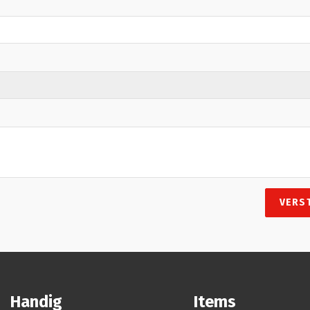
VERS
Handig
Items