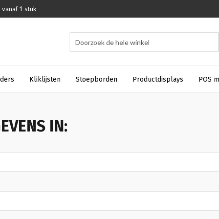
 vanaf 1 stuk
uders
Kliklijsten
Stoepborden
Productdisplays
POS m
EVENS IN: