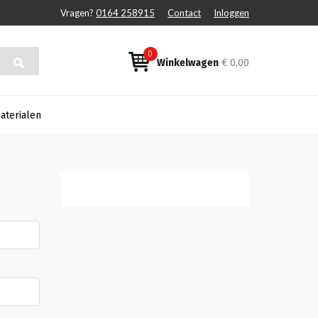
Vragen?
0164 258915
Contact
Inloggen
0
Winkelwagen
€ 0,00
aterialen