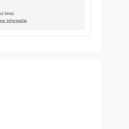
l. btw).
er informatie
.