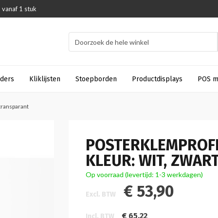
 vanaf 1 stuk
uders
Kliklijsten
Stoepborden
Productdisplays
POS m
 transparant
POSTERKLEMPROFIEL
KLEUR: WIT, ZWAR
Op voorraad (levertijd: 1-3 werkdagen)
€ 53,90
Excl. BTW
€ 65,22
Incl. BTW