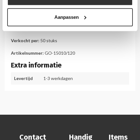
Details
Afmeting:
lengte: 1200 mm
Aanpassen
Materiaal:
wit PVC
Verkocht per:
50 stuks
Artikelnummer:
GO-15010/120
Extra informatie
Levertijd
1-3 werkdagen
Contact
Handig
Items