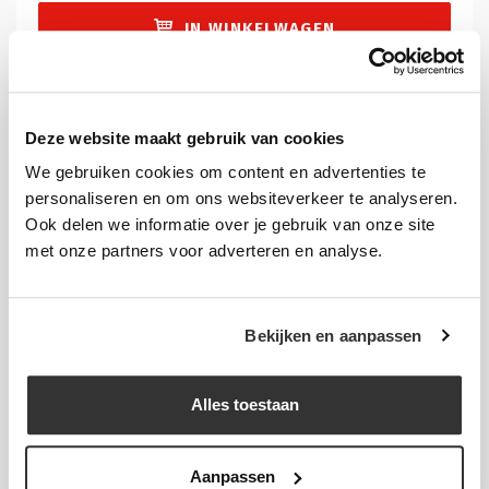
IN WINKELWAGEN
Grote aantallen nodig? Vraag een offerte aan.
Deze website maakt gebruik van cookies
Verzendinformatie:
Verzendkosten NL: € 6,95 (€8,41 incl. btw).
We gebruiken cookies om content en advertenties te
Gratis verzending vanaf € 175,-.
Meer informatie
.
personaliseren en om ons websiteverkeer te analyseren.
Ook delen we informatie over je gebruik van onze site
met onze partners voor adverteren en analyse.
Bekijken en aanpassen
Details
Afmeting:
capaciteit: 2 - hoogte: 30 mm - opening: 20 mm
Alles toestaan
Materiaal:
PVS
Aanpassen
Verkocht per:
100 stuks