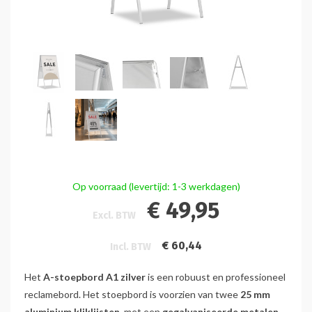
Op voorraad (levertijd: 1-3 werkdagen)
€ 49,95
Excl. BTW
€ 60,44
Incl. BTW
Het
A-stoepbord A1 zilver
is een robuust en professioneel
reclamebord. Het stoepbord is voorzien van twee
25 mm
aluminium kliklijsten
, met een
gegalvaniseerde metalen