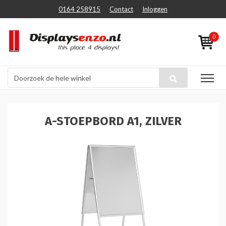
0164 258915
Contact
Inloggen
0
A-STOEPBORD A1, ZILVER