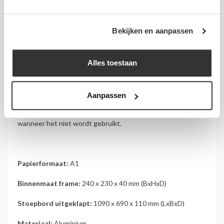
achterplaat biedt extra stabiliteit en maakt het bord beter
bestand tegen dagelijks gebruik.
Bekijken en aanpassen
De meegeleverde
antireflex voorzetfolie
beschermt de
poster tegen vuil en vocht en vermindert hinderlijke
Alles toestaan
lichtreflecties. Hierdoor blijft jouw boodschap ook bij fel
daglicht uitstekend leesbaar.
Aanpassen
Dankzij het inklapbare A-frame is het stoepbord eenvoudig
te plaatsen, te verplaatsen en compact op te bergen
wanneer het niet wordt gebruikt.
Papierformaat:
A1
Binnenmaat frame:
240 x 230 x 40 mm (BxHxD)
Stoepbord uitgeklapt:
1090 x 690 x 110 mm (LxBxD)
Materiaal:
Aluminium