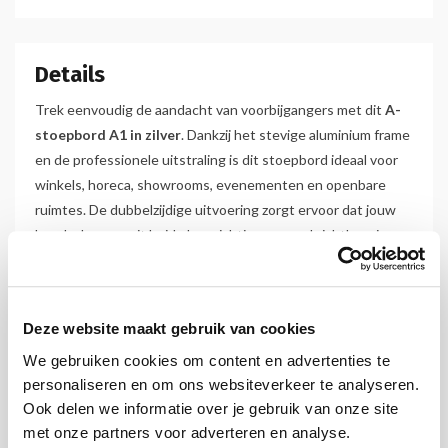
Details
Trek eenvoudig de aandacht van voorbijgangers met dit
A-
stoepbord A1 in zilver
. Dankzij het stevige aluminium frame
en de professionele uitstraling is dit stoepbord ideaal voor
winkels, horeca, showrooms, evenementen en openbare
ruimtes. De dubbelzijdige uitvoering zorgt ervoor dat jouw
boodschap vanuit beide looprichtingen goed zichtbaar is.
Het stoepbord is voorzien van een
25 mm aluminium
kliklijst
, waardoor posters snel en eenvoudig kunnen
worden verwisseld. Open de vier klikprofielen, plaats de
Deze website maakt gebruik van cookies
nieuwe poster en sluit de lijsten weer af. Hierdoor wissel je
We gebruiken cookies om content en advertenties te
acties, aanbiedingen of informatie binnen enkele seconden.
personaliseren en om ons websiteverkeer te analyseren.
Ook delen we informatie over je gebruik van onze site
Voor extra duurzaamheid beschikt het stoepbord over
met onze partners voor adverteren en analyse.
een
gegalvaniseerde stalen achterplaat
. Deze stevige