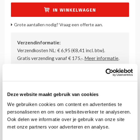
IN WINKELWAGEN
Grote aantallen nodig? Vraag een offerte aan.
Verzendinformatie:
Verzendkosten NL: € 6,95 (€8,41 incl. btw).
Gratis verzending vanaf € 175,-.
Meer informatie
.
Deze website maakt gebruik van cookies
Details
We gebruiken cookies om content en advertenties te
personaliseren en om ons websiteverkeer te analyseren.
Formaat:
A3 liggend + A5 staande folderhouder
Ook delen we informatie over je gebruik van onze site
met onze partners voor adverteren en analyse.
Afmeting:
297 x 420 mm (BxH)